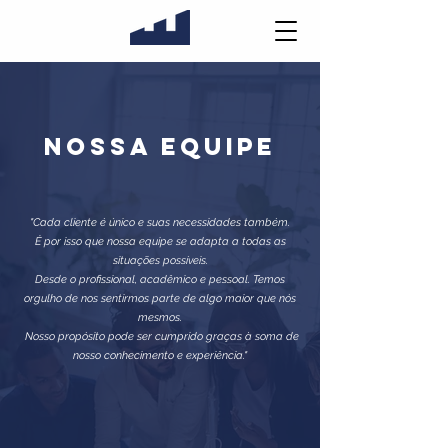
NOSSA EQUIPE
"Cada cliente é único e suas necessidades também.
É por isso que nossa equipe se adapta a todas as
situações possíveis.
Desde o profissional, acadêmico e pessoal. Temos
orgulho de nos sentirmos parte de algo maior que nós
mesmos.
​
Nosso propósito pode ser cumprido graças à soma de
nosso conhecimento e experiência."